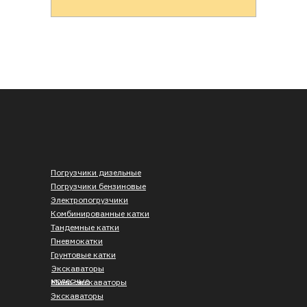
Погрузчики дизельные
Погрузчики бензиновые
Электропогрузчики
Комбинированные катки
Тандемные катки
Пневмокатки
Грунтовые катки
Экскаваторы
колесные
Мини-экскаваторы
Экскаваторы