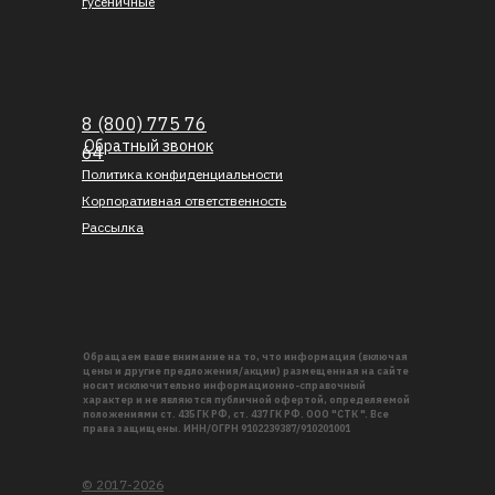
гусеничные
8 (800) 775 76
Обратный звонок
64
Политика конфиденциальности
Корпоративная ответственность
Рассылка
Обращаем ваше внимание на то, что информация (включая
цены и другие предложения/акции) размещенная на сайте
носит исключительно информационно-справочный
характер и не являются публичной офертой, определяемой
положениями ст. 435 ГК РФ, ст. 437 ГК РФ. ООО "СТК ". Все
права защищены. ИНН/ОГРН 9102239387/910201001
© 2017-2026