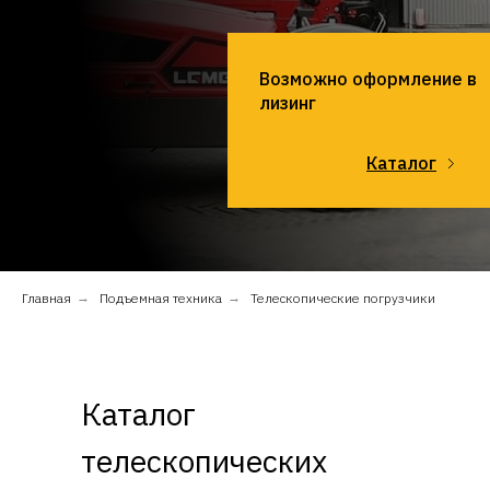
Возможно оформление в
лизинг
Каталог
Главная
→
Подъемная техника
→
Телескопические погрузчики
Запчасти в наличии
Каталог
Запасные части для спецтехники
XCMG, Sany, LGMG, Teu, Xilin,
телескопических
Komatsu, Manitou, Bomag.
Возможность поставки запчастей