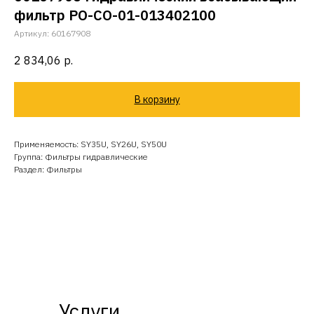
фильтр PO-CO-01-013402100
Артикул:
60167908
2 834,06
р.
В корзину
Применяемость: SY35U, SY26U, SY50U
Группа: Фильтры гидравлические
Раздел: Фильтры
Услуги