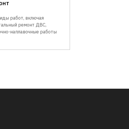
онт
виды работ, включая
тальный ремонт ДВС,
очно-наплавочные работы