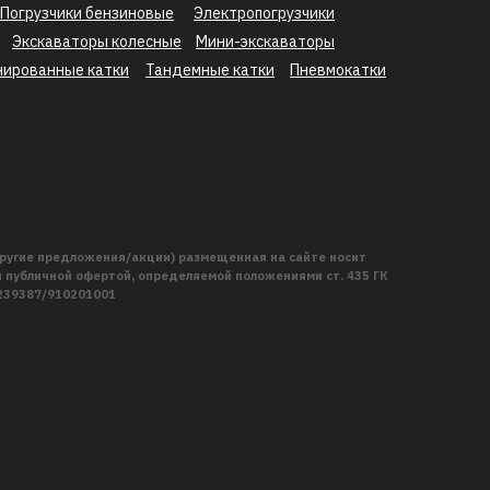
Погрузчики бензиновые
Электропогрузчики
Экскаваторы колесные
Мини-экскаваторы
нированные катки
Тандемные катки
Пневмокатки
ругие предложения/акции) размещенная на сайте носит
публичной офертой, определяемой положениями ст. 435 ГК
2239387/910201001