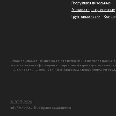
Погрузчики дизельные
Экскаваторы гусеничные
Грунтовые катки
Комби
Обращаем ваше внимание на то, что информация (включая цены и д
исключительно информационно-справочный характер и не являются 
РФ, ст. 437 ГК РФ. ООО "СТК ". Все права защищены. ИНН/ОГРН 910
© 2017-2026
info@s-t-k.su. Все права защищены