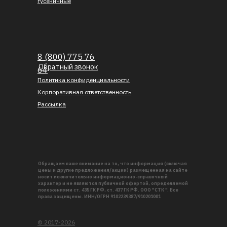
гусеничные
8 (800) 775 76
Обратный звонок
64
Политика конфиденциальности
Корпоративная ответственность
Рассылка
Обращаем ваше внимание на то, что информация (включая
цены и другие предложения/акции) размещенная на сайте
носит исключительно информационно-справочный
характер и не являются публичной офертой, определяемой
положениями ст. 435 ГК РФ, ст. 437 ГК РФ. ООО "СТК ". Все
права защищены. ИНН/ОГРН 9102239387/910201001
© 2017-2026