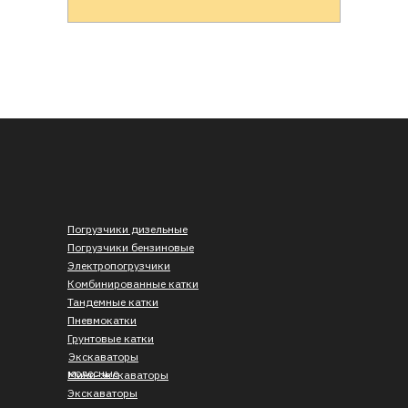
Погрузчики дизельные
Погрузчики бензиновые
Электропогрузчики
Комбинированные катки
Тандемные катки
Пневмокатки
Грунтовые катки
Экскаваторы
колесные
Мини-экскаваторы
Экскаваторы