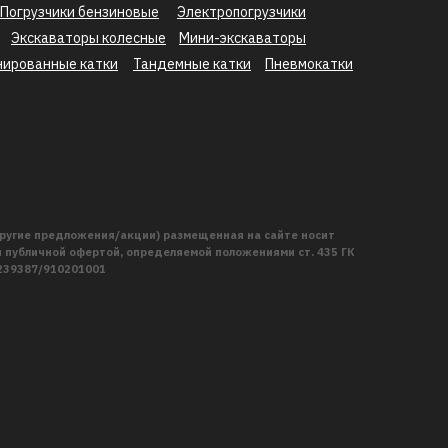
Погрузчики бензиновые
Электропогрузчики
Экскаваторы колесные
Мини-экскаваторы
нированные катки
Тандемные катки
Пневмокатки
ругие предложения/акции) размещенная на сайте носит
публичной офертой, определяемой положениями ст. 435 ГК
2239387/910201001