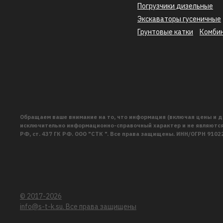
Погрузчики дизельные
Экскаваторы гусеничные
Грунтовые катки
Комби
Обращаем ваше внимание на то, что информация (включая цены и д
исключительно информационно-справочный характер и не являются 
РФ, ст. 437 ГК РФ. ООО "СТК ". Все права защищены. ИНН/ОГРН 910
© 2017-2026
info@s-t-k.su. Все права защищены