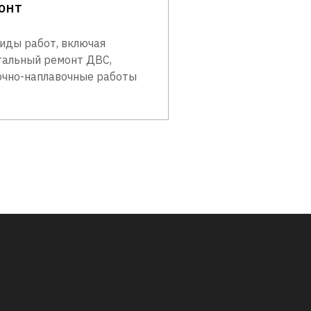
онт
виды работ, включая
тальный ремонт ДВС,
очно-наплавочные работы