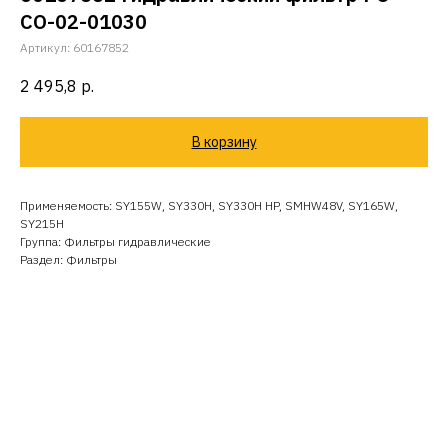
CO-02-01030
Артикул:
60167852
2 495,8
р.
В корзину
Применяемость: SY155W, SY330H, SY330H HP, SMHW48V, SY165W,
SY215H
Группа: Фильтры гидравлические
Раздел: Фильтры