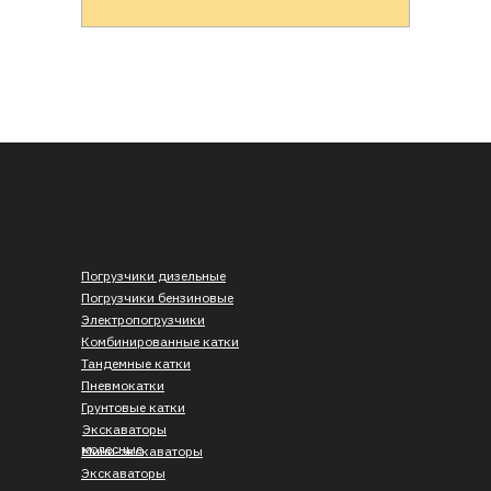
Погрузчики дизельные
Погрузчики бензиновые
Электропогрузчики
Комбинированные катки
Тандемные катки
Пневмокатки
Грунтовые катки
Экскаваторы
колесные
Мини-экскаваторы
Экскаваторы