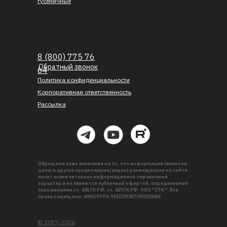
гусеничные
8 (800) 775 76
Обратный звонок
64
Политика конфиденциальности
Корпоративная ответственность
Рассылка
Обращаем ваше внимание на то, что информация (включая
цены и другие предложения/акции) размещенная на сайте
носит исключительно информационно-справочный
характер и не являются публичной офертой, определяемой
положениями ст. 435 ГК РФ, ст. 437 ГК РФ. ООО "СТК ". Все
права защищены. ИНН/ОГРН 9102239387/910201001
© 2017-2026