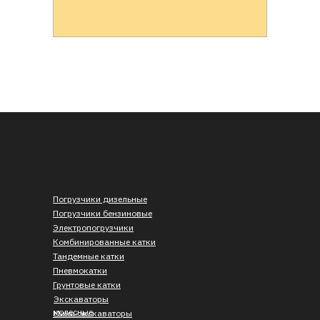
Погрузчики дизельные
Погрузчики бензиновые
Электропогрузчики
Комбинированные катки
Тандемные катки
Пневмокатки
Грунтовые катки
Экскаваторы
колесные
Мини-экскаваторы