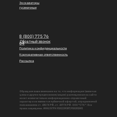
Экскаваторы
гусеничные
8 (800) 775 76
Обратный звонок
64
Политика конфиденциальности
Корпоративная ответственность
Рассылка
Обращаем ваше внимание на то, что информация (включая
цены и другие предложения/акции) размещенная на сайте
носит исключительно информационно-справочный
характер и не являются публичной офертой, определяемой
положениями ст. 435 ГК РФ, ст. 437 ГК РФ. ООО "СТК ". Все
права защищены. ИНН/ОГРН 9102239387/910201001