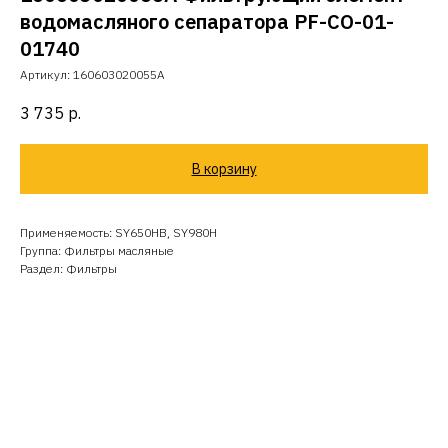
водомасляного сепаратора PF-CO-01-
01740
Артикул:
160603020055A
3 735
р.
В корзину
Применяемость: SY650HB, SY980H
Группа: Фильтры масляные
Раздел: Фильтры