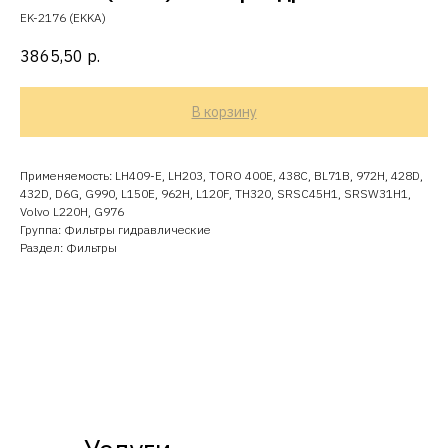
EK-2176 (EKKA)
3865,50
р.
В корзину
Применяемость: LH409-E, LH203, TORO 400E, 438C, BL71B, 972H, 428D,
432D, D6G, G990, L150E, 962H, L120F, TH320, SRSC45H1, SRSW31H1,
Volvo L220H, G976
Группа: Фильтры гидравлические
Раздел: Фильтры