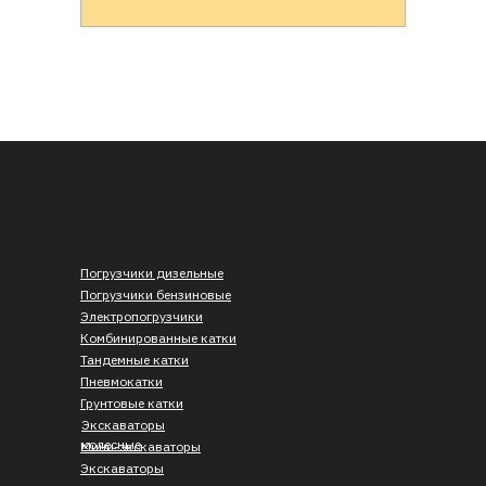
Погрузчики дизельные
Погрузчики бензиновые
Электропогрузчики
Комбинированные катки
Тандемные катки
Пневмокатки
Грунтовые катки
Экскаваторы
колесные
Мини-экскаваторы
Экскаваторы