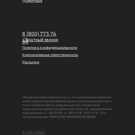
гусеничные
8 (800) 775 76
Обратный звонок
64
Политика конфиденциальности
Корпоративная ответственность
Рассылка
Обращаем ваше внимание на то, что информация (включая
цены и другие предложения/акции) размещенная на сайте
носит исключительно информационно-справочный
характер и не являются публичной офертой, определяемой
положениями ст. 435 ГК РФ, ст. 437 ГК РФ. ООО "СТК ". Все
права защищены. ИНН/ОГРН 9102239387/910201001
© 2017-2026