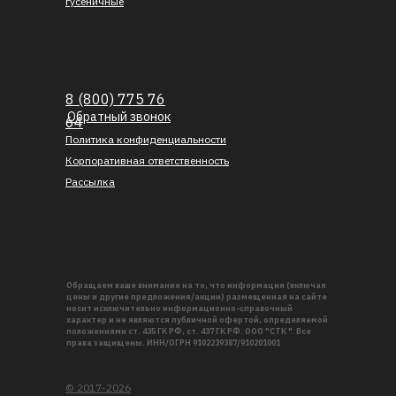
гусеничные
8 (800) 775 76
Обратный звонок
64
Политика конфиденциальности
Корпоративная ответственность
Рассылка
Обращаем ваше внимание на то, что информация (включая
цены и другие предложения/акции) размещенная на сайте
носит исключительно информационно-справочный
характер и не являются публичной офертой, определяемой
положениями ст. 435 ГК РФ, ст. 437 ГК РФ. ООО "СТК ". Все
права защищены. ИНН/ОГРН 9102239387/910201001
© 2017-2026