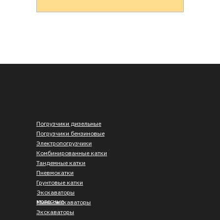
Погрузчики дизельные
Погрузчики бензиновые
Электропогрузчики
Комбинированные катки
Тандемные катки
Пневмокатки
Грунтовые катки
Экскаваторы
колесные
Мини-экскаваторы
Экскаваторы