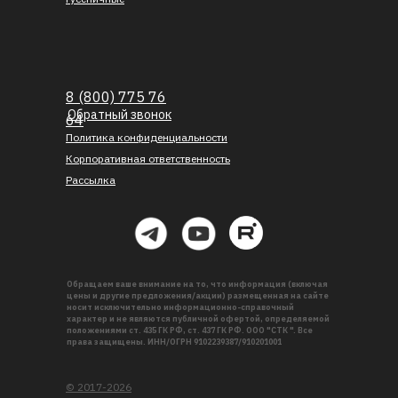
8 (800) 775 76
Обратный звонок
64
Политика конфиденциальности
Корпоративная ответственность
Рассылка
Обращаем ваше внимание на то, что информация (включая
цены и другие предложения/акции) размещенная на сайте
носит исключительно информационно-справочный
характер и не являются публичной офертой, определяемой
положениями ст. 435 ГК РФ, ст. 437 ГК РФ. ООО "СТК ". Все
права защищены. ИНН/ОГРН 9102239387/910201001
© 2017-2026