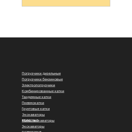
Погрузчики дизельные
Погрузчики бензиновые
Электропогрузчики
Комбинированные катки
Тандемные катки
Пневмокатки
Грунтовые катки
Экскаваторы
колесные
Мини-экскаваторы
Экскаваторы
гусеничные