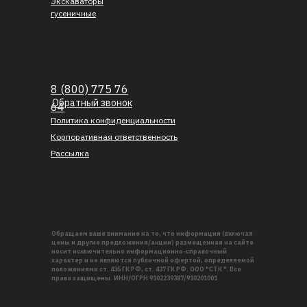
Экскаваторы
гусеничные
8 (800) 775 76
Обратный звонок
64
Политика конфиденциальности
Корпоративная ответственность
Рассылка
Обращаем ваше внимание на то, что информация (включая
цены и другие предложения/акции) размещенная на сайте
носит исключительно информационно-справочный
характер и не являются публичной офертой, определяемой
положениями ст. 435 ГК РФ, ст. 437 ГК РФ. ООО "СТК ". Все
права защищены. ИНН/ОГРН 9102239387/910201001