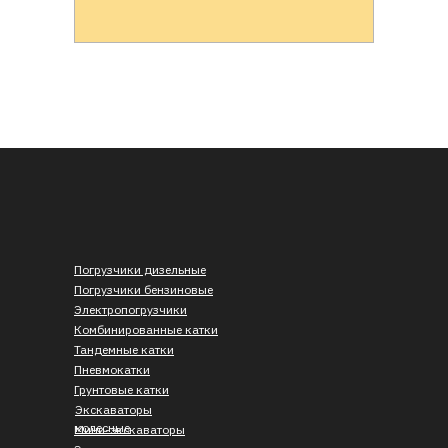
Погрузчики дизельные
Погрузчики бензиновые
Электропогрузчики
Комбинированные катки
Тандемные катки
Пневмокатки
Грунтовые катки
Экскаваторы
колесные
Мини-экскаваторы