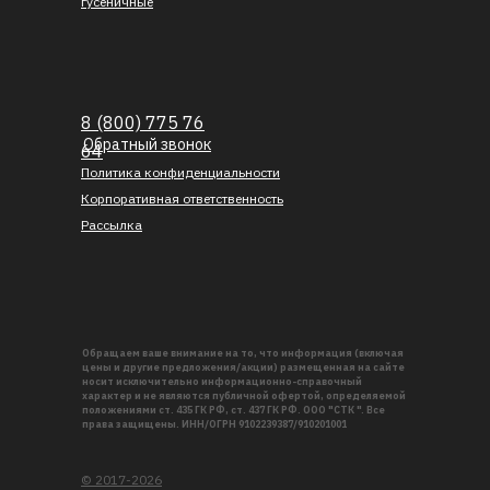
гусеничные
8 (800) 775 76
Обратный звонок
64
Политика конфиденциальности
Корпоративная ответственность
Рассылка
Обращаем ваше внимание на то, что информация (включая
цены и другие предложения/акции) размещенная на сайте
носит исключительно информационно-справочный
характер и не являются публичной офертой, определяемой
положениями ст. 435 ГК РФ, ст. 437 ГК РФ. ООО "СТК ". Все
права защищены. ИНН/ОГРН 9102239387/910201001
© 2017-2026