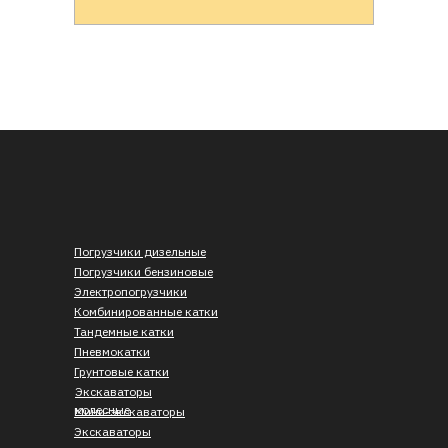
Погрузчики дизельные
Погрузчики бензиновые
Электропогрузчики
Комбинированные катки
Тандемные катки
Пневмокатки
Грунтовые катки
Экскаваторы
колесные
Мини-экскаваторы
Экскаваторы