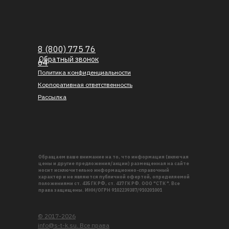
8 (800) 775 76
Обратный звонок
64
Политика конфиденциальности
Корпоративная ответственность
Рассылка
Обращаем ваше внимание на то, что информация (включая
цены и другие предложения/акции) размещенная на сайте
носит исключительно информационно-справочный
характер и не являются публичной офертой, определяемой
положениями ст. 435 ГК РФ, ст. 437 ГК РФ. ООО "СТК ". Все
права защищены. ИНН/ОГРН 9102239387/910201001
© 2017-2026
info@s-t-k.su. Все права