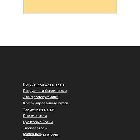
Погрузчики дизельные
Погрузчики бензиновые
Электропогрузчики
Комбинированные катки
Тандемные катки
Пневмокатки
Грунтовые катки
Экскаваторы
колесные
Мини-экскаваторы