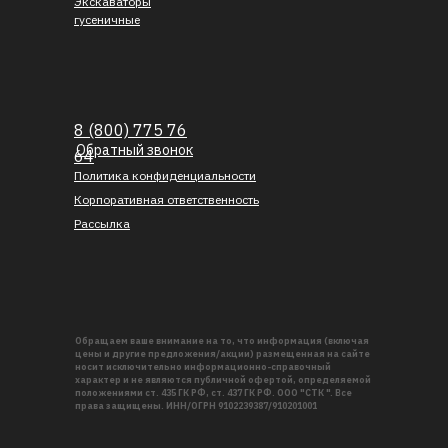
Экскаваторы
гусеничные
8 (800) 775 76
Обратный звонок
64
Политика конфиденциальности
Корпоративная ответственность
Рассылка
Обращаем ваше внимание на то, что информация (включая
цены и другие предложения/акции) размещенная на сайте
носит исключительно информационно-справочный
характер и не являются публичной офертой, определяемой
положениями ст. 435 ГК РФ, ст. 437 ГК РФ. ООО "СТК ". Все
права защищены. ИНН/ОГРН 9102239387/910201001