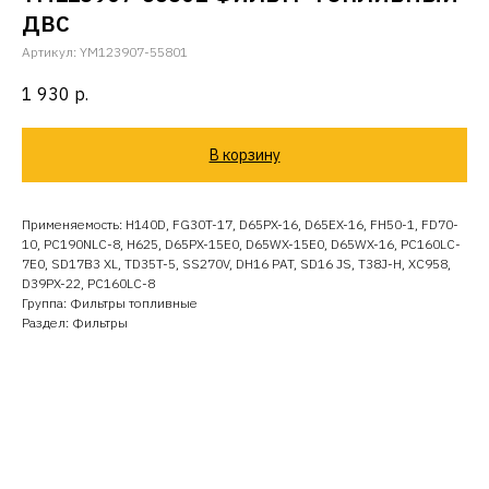
ДВС
Артикул:
YM123907-55801
1 930
р.
В корзину
Применяемость: H140D, FG30T-17, D65PX-16, D65EX-16, FH50-1, FD70-
10, PC190NLC-8, H625, D65PX-15E0, D65WX-15E0, D65WX-16, PC160LC-
7E0, SD17B3 XL, TD35T-5, SS270V, DH16 PAT, SD16 JS, T38J-H, XC958,
D39PX-22, PC160LC-8
Группа: Фильтры топливные
Раздел: Фильтры