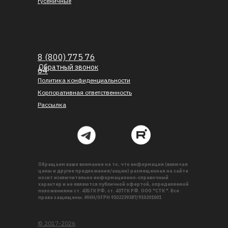
гусеничные
8 (800) 775 76
Обратный звонок
64
Политика конфиденциальности
Корпоративная ответственность
Рассылка
Обращаем ваше внимание на то, что информация (включая
цены и другие предложения/акции) размещенная на сайте
носит исключительно информационно-справочный
характер и не являются публичной офертой, определяемой
положениями ст. 435 ГК РФ, ст. 437 ГК РФ. ООО "СТК ". Все
права защищены. ИНН/ОГРН 9102239387/910201001
© 2017-2026