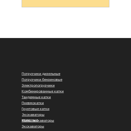
Погрузчики дизельные
Погрузчики бензиновые
Электропогрузчики
Комбинированные катки
Тандемные катки
Пневмокатки
Грунтовые катки
Экскаваторы
колесные
Мини-экскаваторы
Экскаваторы