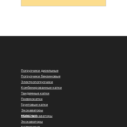
Погрузчики дизельные
Погрузчики бензиновые
Электропогрузчики
Комбинированные катки
Тандемные катки
Пневмокатки
Грунтовые катки
Экскаваторы
колесные
Мини-экскаваторы
Экскаваторы
гусеничные