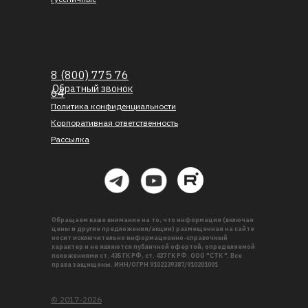
8 (800) 775 76
Обратный звонок
64
Политика конфиденциальности
Корпоративная ответственность
Рассылка
Обращаем ваше внимание на то, что информация (включая
цены и другие предложения/акции) размещенная на сайте
носит исключительно информационно-справочный
характер и не являются публичной офертой, определяемой
положениями ст. 435 ГК РФ, ст. 437 ГК РФ. ООО "СТК ". Все
права защищены. ИНН/ОГРН 9102239387/910201001
© 2017-2026