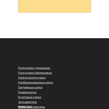
Погрузчики дизельные
Погрузчики бензиновые
Электропогрузчики
Комбинированные катки
Тандемные катки
Пневмокатки
Грунтовые катки
Экскаваторы
колесные
Мини-экскаваторы