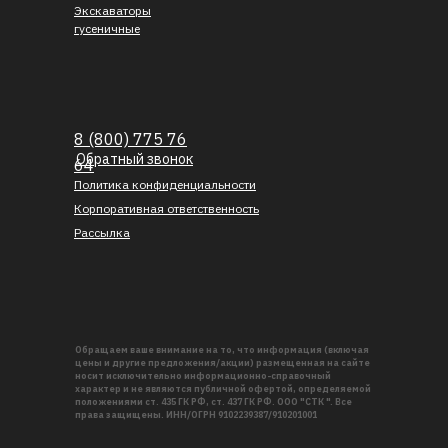
Экскаваторы
гусеничные
8 (800) 775 76
Обратный звонок
64
Политика конфиденциальности
Корпоративная ответственность
Рассылка
Обращаем ваше внимание на то, что информация (включая
цены и другие предложения/акции) размещенная на сайте
носит исключительно информационно-справочный
характер и не являются публичной офертой, определяемой
положениями ст. 435 ГК РФ, ст. 437 ГК РФ. ООО "СТК ". Все
права защищены. ИНН/ОГРН 9102239387/910201001