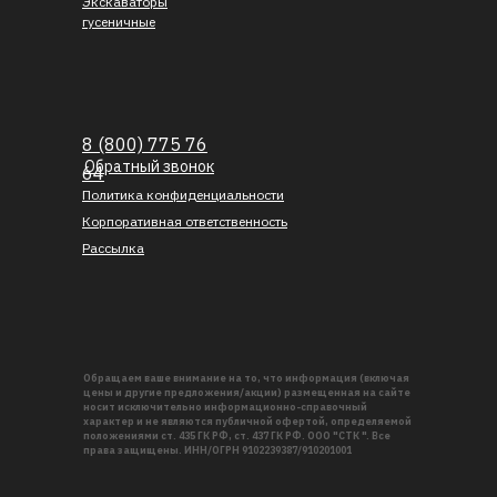
Экскаваторы
гусеничные
8 (800) 775 76
Обратный звонок
64
Политика конфиденциальности
Корпоративная ответственность
Рассылка
Обращаем ваше внимание на то, что информация (включая
цены и другие предложения/акции) размещенная на сайте
носит исключительно информационно-справочный
характер и не являются публичной офертой, определяемой
положениями ст. 435 ГК РФ, ст. 437 ГК РФ. ООО "СТК ". Все
права защищены. ИНН/ОГРН 9102239387/910201001