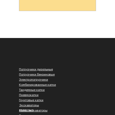
Погрузчики дизельные
Погрузчики бензиновые
Электропогрузчики
Комбинированные катки
Тандемные катки
Пневмокатки
Грунтовые катки
Экскаваторы
колесные
Мини-экскаваторы