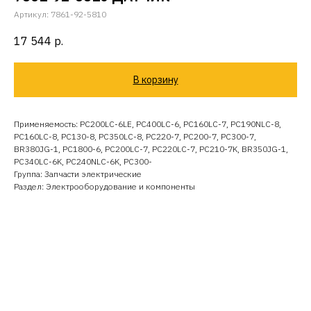
Артикул:
7861-92-5810
17 544
р.
В корзину
Применяемость: PC200LC-6LE, PC400LC-6, PC160LC-7, PC190NLC-8,
PC160LC-8, PC130-8, PC350LC-8, PC220-7, PC200-7, PC300-7,
BR380JG-1, PC1800-6, PC200LC-7, PC220LC-7, PC210-7K, BR350JG-1,
PC340LC-6K, PC240NLC-6K, PC300-
Группа: Запчасти электрические
Раздел: Электрооборудование и компоненты