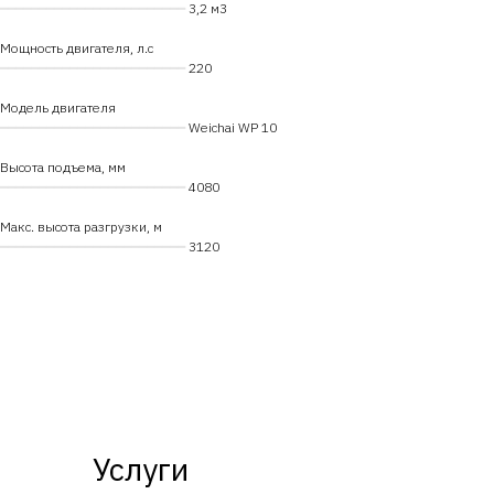
━━━━━━━━━━━━━━━━━━━━━━━━
3,2 м3
Мощность двигателя, л.с
━━━━━━━━━━━━━━━━━━━━━━━━
220
Модель двигателя
━━━━━━━━━━━━━━━━━━━━━━━━
Weichai WP 10
Высота подъема, мм
━━━━━━━━━━━━━━━━━━━━━━━━
4080
Макс. высота разгрузки, м
━━━━━━━━━━━━━━━━━━━━━━━━
3120
Услуги