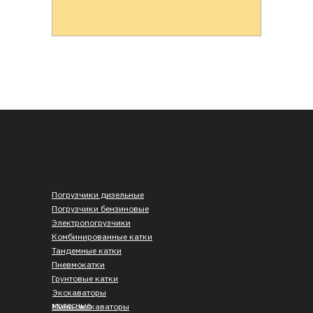
Погрузчики дизельные
Погрузчики бензиновые
Электропогрузчики
Комбинированные катки
Тандемные катки
Пневмокатки
Грунтовые катки
Экскаваторы
колесные
Мини-экскаваторы