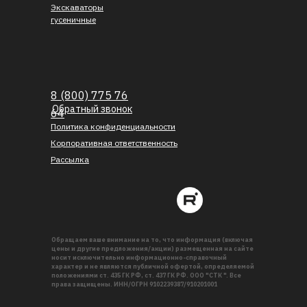
Экскаваторы
гусеничные
8 (800) 775 76
Обратный звонок
64
Политика конфиденциальности
Корпоративная ответственность
Рассылка
Обращаем ваше внимание на то, что информация (включая
цены и другие предложения/акции) размещенная на сайте
носит исключительно информационно-справочный
характер и не являются публичной офертой, определяемой
положениями ст. 435 ГК РФ, ст. 437 ГК РФ. ООО "СТК ". Все
права защищены. ИНН/ОГРН 9102239387/910201001