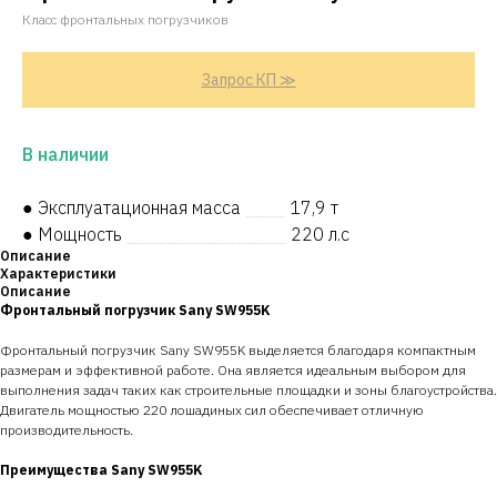
Класс фронтальных погрузчиков
Запрос КП ≫
В наличии
● Эксплуатационная масса
____
17,9 т
● Мощность
________________
220 л.с
Описание
Характеристики
Описание
Фронтальный погрузчик Sany SW955K
Фронтальный погрузчик Sany SW955K выделяется благодаря компактным
размерам и эффективной работе. Она является идеальным выбором для
выполнения задач таких как строительные площадки и зоны благоустройства.
Двигатель мощностью 220 лошадиных сил обеспечивает отличную
производительность.
Преимущества Sany SW955K