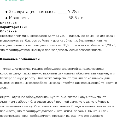
● Эксплуатационная масса
____
7,28 т
● Мощность
________________
58,5 л.с
Описание
Характеристики
Описание
Представляем мини экскаватор Sany SY75C — идеальное решение для задач
в строительстве, благоустройстве и других областях. Эта компактная, но
мощная техника оснащена двигателем на 58,5 л.с. и ковшом объемом 0,28 м3,
что гарантирует повышенную производительность и эффективность.
Ключевые особенности
—Умная Диагностика: машина оборудована системой самодиагностики,
которая следит за жизненно важными функциями, обеспечивая надежную и
бесперебойную работу. Этот экскаватор станет лучшим помощником для
выполнения самых разнообразных задач, требующих повышенной точности и
силы.
Ищете надежное оборудование? Купить экскаватор Sany SY75C станет
отличным выбором благодаря своей прочной раме, которая устойчива к
загрязнениям и песку. Основные компоненты обладают наивысшим запасом
прочности, что гарантирует долговечность использования. Выигрыш при
перепродаже: При необходимости продажи вы оцените его высокую