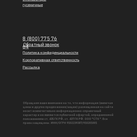
гусеничные
8 (800) 775 76
Обратный звонок
64
Политика конфиденциальности
Корпоративная ответственность
Рассылка
Обращаем ваше внимание на то, что информация (включая
цены и другие предложения/акции) размещенная на сайте
носит исключительно информационно-справочный
характер и не являются публичной офертой, определяемой
положениями ст. 435 ГК РФ, ст. 437 ГК РФ. ООО "СТК ". Все
права защищены. ИНН/ОГРН 9102239387/910201001