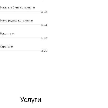
Маск. глубина копания, м
━━━━━━━━━━━━━━━━━━━━━━━━
4,02
Макс. радиус копания, м
━━━━━━━━━━━━━━━━━━━━━━━━
6,24
Рукоять, м
━━━━━━━━━━━━━━━━━━━━━━━━
1,62
Стрела, м
━━━━━━━━━━━━━━━━━━━━━━━━
3,75
Услуги