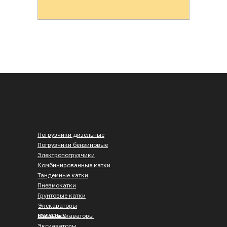
Погрузчики дизельные
Погрузчики бензиновые
Электропогрузчики
Комбинированные катки
Тандемные катки
Пневмокатки
Грунтовые катки
Экскаваторы
колесные
Мини-экскаваторы
Экскаваторы