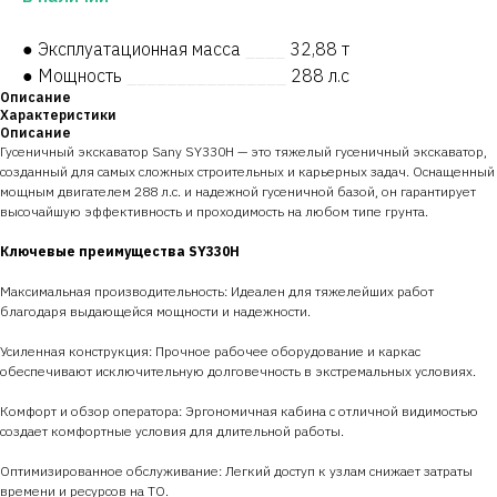
● Эксплуатационная масса
____
32,88 т
● Мощность
________________
288 л.с
Описание
Характеристики
Описание
Гусеничный экскаватор Sany SY330H — это тяжелый гусеничный экскаватор,
созданный для самых сложных строительных и карьерных задач. Оснащенный
мощным двигателем 288 л.с. и надежной гусеничной базой, он гарантирует
высочайшую эффективность и проходимость на любом типе грунта.
Ключевые преимущества SY330H
Максимальная производительность: Идеален для тяжелейших работ
благодаря выдающейся мощности и надежности.
Усиленная конструкция: Прочное рабочее оборудование и каркас
обеспечивают исключительную долговечность в экстремальных условиях.
Комфорт и обзор оператора: Эргономичная кабина с отличной видимостью
создает комфортные условия для длительной работы.
Оптимизированное обслуживание: Легкий доступ к узлам снижает затраты
времени и ресурсов на ТО.