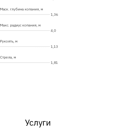
Маск. глубина копания, м
━━━━━━━━━━━━━━━━━━━━━━━━
1,36
Макс. радиус копания, м
━━━━━━━━━━━━━━━━━━━━━━━━
4,0
Рукоять, м
━━━━━━━━━━━━━━━━━━━━━━━━
1,13
Стрела, м
━━━━━━━━━━━━━━━━━━━━━━━━
1,81
Услуги