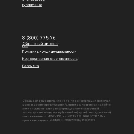
гусеничные
8 (800) 775 76
Обратный звонок
64
Политика конфиденциальности
Корпоративная ответственность
Рассылка
Обращаем ваше внимание на то, что информация (включая
цены и другие предложения/акции) размещенная на сайте
носит исключительно информационно-справочный
характер и не являются публичной офертой, определяемой
положениями ст. 435 ГК РФ, ст. 437 ГК РФ. ООО "СТК ". Все
права защищены. ИНН/ОГРН 9102239387/910201001