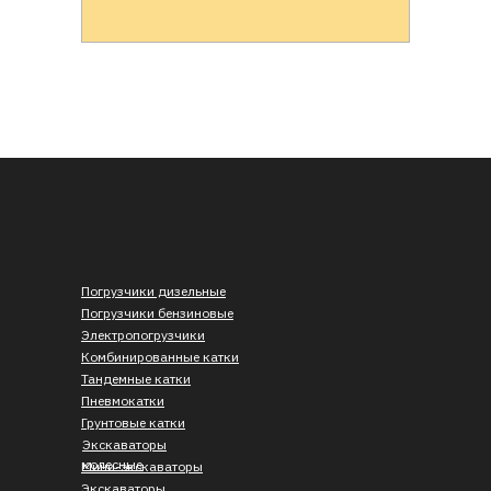
Погрузчики дизельные
Погрузчики бензиновые
Электропогрузчики
Комбинированные катки
Тандемные катки
Пневмокатки
Грунтовые катки
Экскаваторы
колесные
Мини-экскаваторы
Экскаваторы