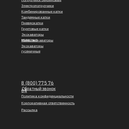
Электропогрузчики
Комбинированные катки
Тандемные катки
Пневмокатки
Грунтовые катки
Экскаваторы
колесные
Мини-экскаваторы
Экскаваторы
гусеничные
8 (800) 775 76
Обратный звонок
64
Политика конфиденциальности
Корпоративная ответственность
Рассылка