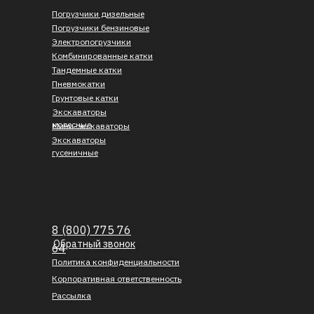
Погрузчики дизельные
Погрузчики бензиновые
Электропогрузчики
Комбинированные катки
Тандемные катки
Пневмокатки
Грунтовые катки
Экскаваторы
колесные
Мини-экскаваторы
Экскаваторы
гусеничные
8 (800) 775 76
Обратный звонок
64
Политика конфиденциальности
Корпоративная ответственность
Рассылка