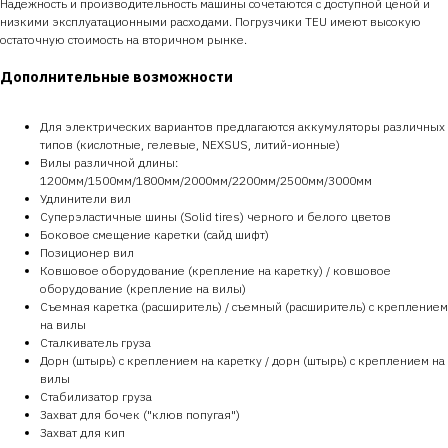
Надежность и производительность машины сочетаются с доступной ценой и
низкими эксплуатационными расходами. Погрузчики TEU имеют высокую
остаточную стоимость на вторичном рынке.
Дополнительные возможности
Для электрических вариантов предлагаются аккумуляторы различных
типов (кислотные, гелевые, NEXSUS, литий-ионные)
Вилы различной длины:
1200мм/1500мм/1800мм/2000мм/2200мм/2500мм/3000мм
Удлинители вил
Суперэластичные шины (Solid tires) черного и белого цветов
Боковое смещение каретки (сайд шифт)
Позиционер вил
Ковшовое оборудование (крепление на каретку) / ковшовое
оборудование (крепление на вилы)
Съемная каретка (расширитель) / съемный (расширитель) с креплением
на вилы
Сталкиватель груза
Дорн (штырь) с креплением на каретку / дорн (штырь) с креплением на
вилы
Стабилизатор груза
Захват для бочек ("клюв попугая")
Захват для кип