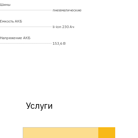
Шины
━━━━━━━━━━━━━━━━━━━━━━━━
пневматические
Емкость АКБ
━━━━━━━━━━━━━━━━━━━━━━━━
li-ion 230 Ач
Напряжение АКБ
━━━━━━━━━━━━━━━━━━━━━━━━
1
53,6 В
Услуги