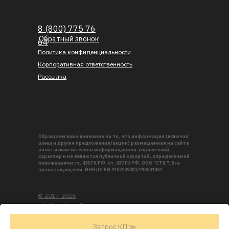
8 (800) 775 76
Обратный звонок
64
Политика конфиденциальности
Корпоративная ответственность
Рассылка
Обращаем ваше внимание на то, что информация (включая
цены и другие предложения/акции) размещенная на сайте
носит исключительно информационно-справочный
характер и не являются публичной офертой, определяемой
положениями ст. 435 ГК РФ, ст. 437 ГК РФ. ООО "СТК ". Все
права защищены. ИНН/ОГРН 9102239387/910201001
© 2017-2026
info@s-t-k.su. Все права
защищены
Запрос КП ≫