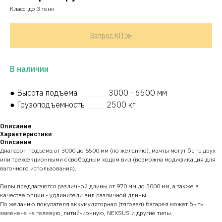
Класс: до 3 тонн
Запрос КП ≫
В наличии
● Высота подъема
______
3000 - 6500 мм
● Грузоподъемность
____
2500 кг
Описание
Характеристики
Описание
Диапазон подъема от 3000 до 6500 мм (по желанию), мачты могут быть двух
или трехсекционными с свободным ходом вил (возможна модификация для
вагонного использования).
Вилы предлагаются различной длины от 970 мм до 3000 мм, а также в
качестве опции - удлинители вил различной длины.
По желанию покупателя аккумуляторная (тяговая) батарея может быть
заменена на гелевую, литий-ионную, NEXSUS и другие типы.