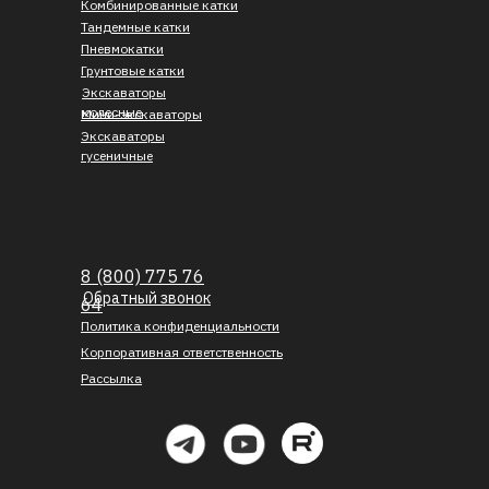
Комбинированные катки
Тандемные катки
Пневмокатки
Грунтовые катки
Экскаваторы
колесные
Мини-экскаваторы
Экскаваторы
гусеничные
8 (800) 775 76
Обратный звонок
64
Политика конфиденциальности
Корпоративная ответственность
Рассылка