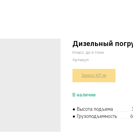
Дизельный погр
Класс: до 6 тонн
Артикул:
Запрос КП ≫
В наличии
● Высота подъема
______
● Грузоподъемность
____
6