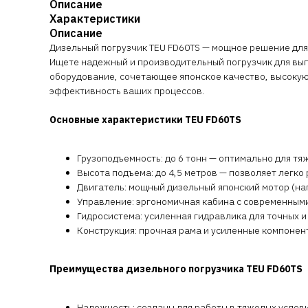
Описание
Характеристики
Описание
Дизельный погрузчик TEU FD60TS — мощное решение для
Ищете надежный и производительный погрузчик для вып
оборудование, сочетающее японское качество, высокую
эффективность ваших процессов.
Основные характеристики TEU FD60TS
Грузоподъемность: до 6 тонн — оптимально для тя
Высота подъема: до 4,5 метров — позволяет легко 
Двигатель: мощный дизельный японский мотор (на
Управление: эргономичная кабина с современными
Гидросистема: усиленная гидравлика для точных 
Конструкция: прочная рама и усиленные компонен
Преимущества дизельного погрузчика TEU FD60TS
Надежность: созданы для работы в тяжелых услов