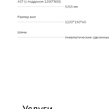
AST (с поддоном 1200*800)
━━━━━━━━━━━━━━━━━━━━━━━━
5315 мм
Размер вил
━━━━━━━━━━━━━━━━━━━━━━━━
1220*150*60
Шины
━━━━━━━━━━━━━━━━━━━━━━━━
пневматические сдвоенны
Услуги