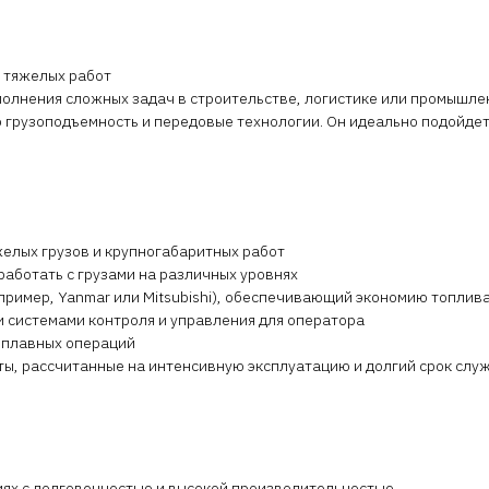
 тяжелых работ
олнения сложных задач в строительстве, логистике или промышле
 грузоподъемность и передовые технологии. Он идеально подойдет
желых грузов и крупногабаритных работ
работать с грузами на различных уровнях
пример, Yanmar или Mitsubishi), обеспечивающий экономию топлив
 системами контроля и управления для оператора
и плавных операций
ты, рассчитанные на интенсивную эксплуатацию и долгий срок слу
иях с долговечностью и высокой производительностью