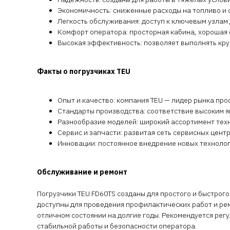
Экономичность: сниженные расходы на топливо и
Легкость обслуживания: доступ к ключевым узлам
Комфорт оператора: просторная кабина, хорошая
Высокая эффективность: позволяет выполнять кр
Факты о погрузчиках TEU
Опыт и качество: компания TEU — лидер рынка пр
Стандарты производства: соответствие высоким я
Разнообразие моделей: широкий ассортимент техн
Сервис и запчасти: развитая сеть сервисных цент
Инновации: постоянное внедрение новых техноло
Обслуживание и ремонт
Погрузчики TEU FD60TS созданы для простого и быстрог
доступны для проведения профилактических работ и ре
отличном состоянии на долгие годы. Рекомендуется рег
стабильной работы и безопасности оператора.