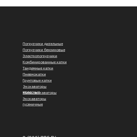
Погрузчики дизельные
Погрузчики бензиновые
Электропогрузчики
Комбинированные катки
Тандемные катки
Пневмокатки
Грунтовые катки
Экскаваторы
колесные
Мини-экскаваторы
Экскаваторы
гусеничные