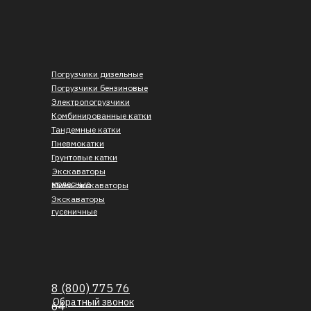
Погрузчики дизельные
Погрузчики бензиновые
Электропогрузчики
Комбинированные катки
Тандемные катки
Пневмокатки
Грунтовые катки
Экскаваторы
колесные
Мини-экскаваторы
Экскаваторы
гусеничные
8 (800) 775 76
Обратный звонок
64