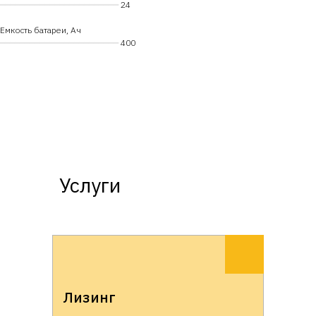
━━━━━━━━━━━━━━━━━━━━━━━━
24
Емкость батареи, Ач
━━━━━━━━━━━━━━━━━━━━━━━━
400
Услуги
Лизинг