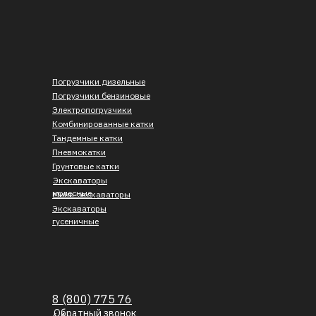
Погрузчики дизельные
Погрузчики бензиновые
Электропогрузчики
Комбинированные катки
Тандемные катки
Пневмокатки
Грунтовые катки
Экскаваторы
колесные
Мини-экскаваторы
Экскаваторы
гусеничные
8 (800) 775 76
Обратный звонок