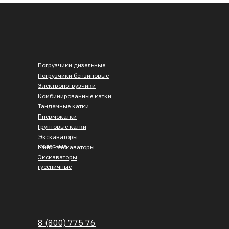
Погрузчики дизельные
Погрузчики бензиновые
Электропогрузчики
Комбинированные катки
Тандемные катки
Пневмокатки
Грунтовые катки
Экскаваторы
колесные
Мини-экскаваторы
Экскаваторы
гусеничные
8 (800) 775 76