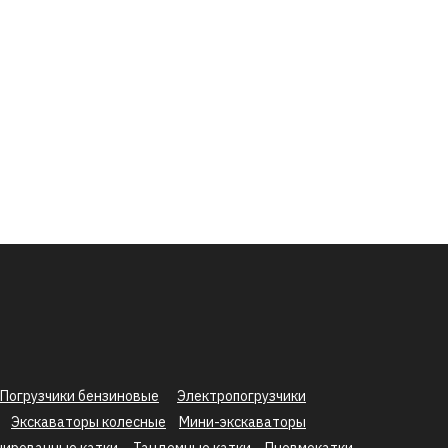
Погрузчики бензиновые
Электропогрузчики
Экскаваторы колесные
Мини-экскаваторы
нированные катки
Тандемные катки
Пневмокатки