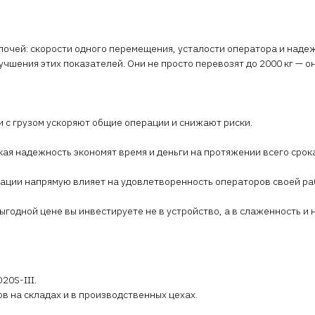
очей: скорости одного перемещения, усталости оператора и надеж
учшения этих показателей. Они не просто перевозят до 2000 кг — 
и с грузом ускоряют общие операции и снижают риски.
кая надежность экономят время и деньги на протяжении всего срок
тации напрямую влияет на удовлетворенность операторов своей ра
 выгодной цене вы инвестируете не в устройство, а в слаженность 
20S-III.
 на складах и в производственных цехах.