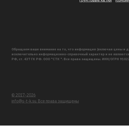
Обращаем ваше внимание на то, что информация (включая цены и д
исключительно информационно-справочный характер и не являются 
РФ, ст. 437 ГК РФ. ООО "СТК ". Все права защищены. ИНН/ОГРН 910
© 2017-2026
info@s-t-k.su. Все права защищены