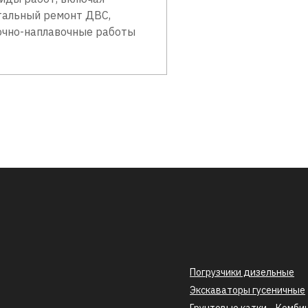
тальный ремонт ДВС,
очно-наплавочные работы
Погрузчики дизельные
Экскаваторы гусеничные
Грунтовые катки
Комби