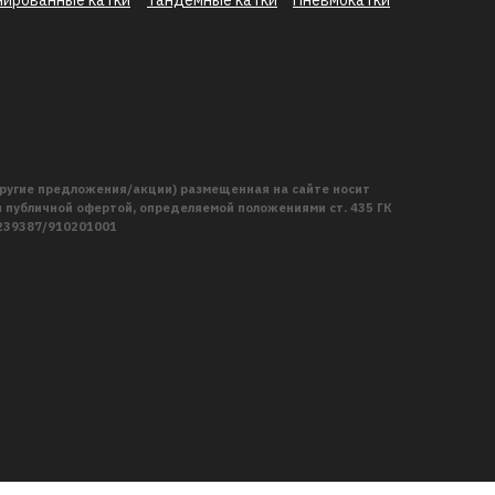
ругие предложения/акции) размещенная на сайте носит
публичной офертой, определяемой положениями ст. 435 ГК
2239387/910201001