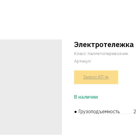
Электротележка X
Класс: паллетоперевозчик
Артикул:
Запрос КП ≫
В наличии
● Грузоподъемность
____
2