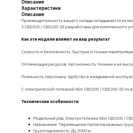
Описание
Характеристики
Описание
Производительность вашего склада складывается из мел
S CBD20S / CBD20S-III разработаны для комплексного ул
Как эти модели влияют на ваш результат
Скорость и безопасность: Быстрые и точные манипуляци
Оптимизация ресурсов: Автономность техники и ее высо
Лояльность персонала: Удобство в ежедневной эксплуа
С электрической тележкой Xilin CBD20S / CBD20S-III по
Технические особенности
Модельный ряд: Электротележки Xilin CBD20S / CBD
Назначение: Перемещение паллетированных грузов
Грузоподъемность: До 2000 кг.