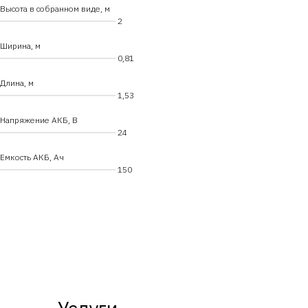
Высота в собранном виде, м
━━━━━━━━━━━━━━━━━━━━━━━━
2
Ширина, м
━━━━━━━━━━━━━━━━━━━━━━━━
0,81
Длина, м
━━━━━━━━━━━━━━━━━━━━━━━━
1,53
Напряжение АКБ, В
━━━━━━━━━━━━━━━━━━━━━━━━
24
Емкость АКБ, Ач
━━━━━━━━━━━━━━━━━━━━━━━━
150