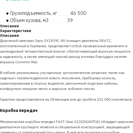
● Грузоподъемность, кг
____
46 500
● Объем кузова, м3
______
39
Описание
Характеристики
Описание
Дорожный самосвал Sany SYZ439C-8S оснащен двигатель DEUTZ,
изготовленный в Германии, представляет собой проверенный временем 6-
цилиндровый четырехтактный агрегат, обеспечивающий высокую мощность
и надежность, а также имеющий низкий расход топлива благодаря системе
впрыска Common Rail.
В кабине реализованы улучшенные эргономические решения, такие как
сиденья с пневмоподвеской нового поколения, приборная консоль,
ориентированная в сторону водителя, автономный подогрев кабины,
комфортное спальное место и широкое лобовое стекло.
Гарантия предоставляется на 18 месяцев или до пробега 115 000 километров.
Коробка передач
Механическая коробка передач FAST Gear 12JSDX240T(A) обладает широким
диапазоном крутящего момента и специальной конструкцией, защищающей
элементы от повреждений при ударах. В ней используются косозубые