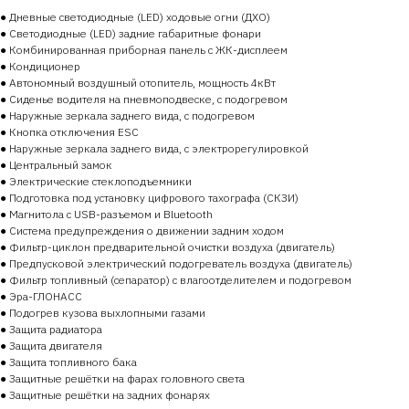
● Дневные светодиодные (LED) ходовые огни (ДХО)
● Светодиодные (LED) задние габаритные фонари
● Комбинированная приборная панель с ЖК-дисплеем
● Кондиционер
● Автономный воздушный отопитель, мощность 4кВт
● Сиденье водителя на пневмоподвеске, с подогревом
● Наружные зеркала заднего вида, с подогревом
● Кнопка отключения ESC
● Наружные зеркала заднего вида, с электрорегулировкой
● Центральный замок
● Электрические стеклоподъемники
● Подготовка под установку цифрового тахографа (СКЗИ)
● Магнитола с USB-разъемом и Bluetooth
● Система предупреждения о движении задним ходом
● Фильтр-циклон предварительной очистки воздуха (двигатель)
● Предпусковой электрический подогреватель воздуха (двигатель)
● Фильтр топливный (сепаратор) с влагоотделителем и подогревом
● Эра-ГЛОНАСС
● Подогрев кузова выхлопными газами
● Защита радиатора
● Защита двигателя
● Защита топливного бака
● Защитные решётки на фарах головного света
● Защитные решётки на задних фонарях