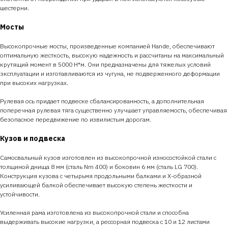
шестерни.
Мосты
Высокопрочные мосты, произведенные компанией Hande, обеспечивают
оптимальную жесткость, высокую надежность и рассчитаны на максимальный
крутящий момент в 5000 Н*м. Они предназначены для тяжелых условий
эксплуатации и изготавливаются из чугуна, не подверженного деформации
при высоких нагрузках.
Рулевая ось придает подвеске сбалансированность, а дополнительная
поперечная рулевая тяга существенно улучшает управляемость, обеспечивая
безопасное передвижение по извилистым дорогам.
Кузов и подвеска
Самосвальный кузов изготовлен из высокопрочной износостойкой стали с
толщиной днища 8 мм (сталь Nm 400) и боковин 6 мм (сталь LG 700).
Конструкция кузова с четырьмя продольными балками и Х-образной
усиливающей балкой обеспечивает высокую степень жесткости и
устойчивости.
Усиленная рама изготовлена из высокопрочной стали и способна
выдерживать высокие нагрузки, а рессорная подвеска с 10 и 12 листами